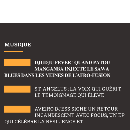
MUSIQUE
𝐃𝐉𝐔𝐃𝐉𝐔 𝐅𝐄𝐕𝐄𝐑 : 𝐐𝐔𝐀𝐍𝐃 𝐏𝐀𝐓𝐎𝐔
𝐌𝐀𝐍𝐆𝐀𝐍𝐁𝐀 𝐈𝐍𝐉𝐄𝐂𝐓𝐄 𝐋𝐄 𝐒𝐀𝐖𝐀
𝐁𝐋𝐔𝐄𝐒 𝐃𝐀𝐍𝐒 𝐋𝐄𝐒 𝐕𝐄𝐈𝐍𝐄𝐒 𝐃𝐄 𝐋’𝐀𝐅𝐑𝐎-𝐅𝐔𝐒𝐈𝐎𝐍
ST. ANGELUS : LA VOIX QUI GUÉRIT,
LE TÉMOIGNAGE QUI ÉLÈVE
AVEIRO DJESS SIGNE UN RETOUR
INCANDESCENT AVEC FOCUS, UN EP
QUI CÉLÈBRE LA RÉSILIENCE ET ...