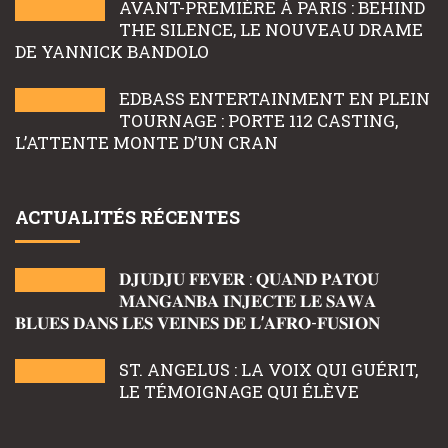
AVANT-PREMIÈRE À PARIS : BEHIND
THE SILENCE, LE NOUVEAU DRAME
DE YANNICK BANDOLO
EDBASS ENTERTAINMENT EN PLEIN
TOURNAGE : PORTE 112 CASTING,
L’ATTENTE MONTE D’UN CRAN
ACTUALITÉS RÉCENTES
𝐃𝐉𝐔𝐃𝐉𝐔 𝐅𝐄𝐕𝐄𝐑 : 𝐐𝐔𝐀𝐍𝐃 𝐏𝐀𝐓𝐎𝐔
𝐌𝐀𝐍𝐆𝐀𝐍𝐁𝐀 𝐈𝐍𝐉𝐄𝐂𝐓𝐄 𝐋𝐄 𝐒𝐀𝐖𝐀
𝐁𝐋𝐔𝐄𝐒 𝐃𝐀𝐍𝐒 𝐋𝐄𝐒 𝐕𝐄𝐈𝐍𝐄𝐒 𝐃𝐄 𝐋’𝐀𝐅𝐑𝐎-𝐅𝐔𝐒𝐈𝐎𝐍
ST. ANGELUS : LA VOIX QUI GUÉRIT,
LE TÉMOIGNAGE QUI ÉLÈVE