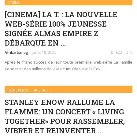
CINÉMA
[CINEMA] LA T. : LA NOUVELLE
WEB-SÉRIE 100% JEUNESSE
SIGNÉE ALMAS EMPIRE Z
DÉBARQUE EN ...
Afrikartsmag
juillet 18, 2025
822
0
Après le franc succès de leur toute première web-série La Famille
Xender et des millions de vues cumulées sur TikTok, ...
ÉVÉNEMENTS
MUSIQUE
STANLEY ENOW RALLUME LA
FLAMME: UN CONCERT « LIVING
TOGETHER» POUR RASSEMBLER,
VIBRER ET REINVENTER ...