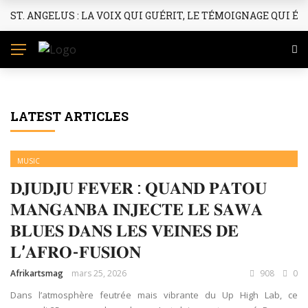
ST. ANGELUS : LA VOIX QUI GUÉRIT, LE TÉMOIGNAGE QUI ÉL
L’ACTU EN VIBES AFRICAINES
LATEST ARTICLES
MUSIC
𝐃𝐉𝐔𝐃𝐉𝐔 𝐅𝐄𝐕𝐄𝐑 : 𝐐𝐔𝐀𝐍𝐃 𝐏𝐀𝐓𝐎𝐔
𝐌𝐀𝐍𝐆𝐀𝐍𝐁𝐀 𝐈𝐍𝐉𝐄𝐂𝐓𝐄 𝐋𝐄 𝐒𝐀𝐖𝐀
𝐁𝐋𝐔𝐄𝐒 𝐃𝐀𝐍𝐒 𝐋𝐄𝐒 𝐕𝐄𝐈𝐍𝐄𝐒 𝐃𝐄
𝐋’𝐀𝐅𝐑𝐎-𝐅𝐔𝐒𝐈𝐎𝐍
Afrikartsmag
mars 25, 2026
908
0
Dans l’atmosphère feutrée mais vibrante du Up High Lab, ce