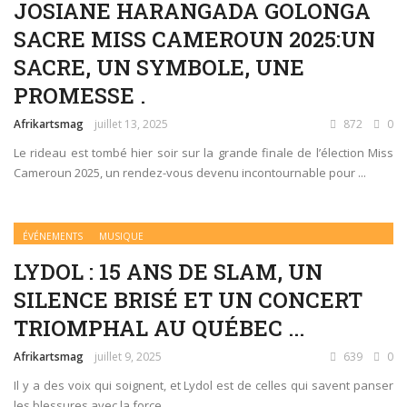
JOSIANE HARANGADA GOLONGA
SACRE MISS CAMEROUN 2025:UN
SACRE, UN SYMBOLE, UNE
PROMESSE .
Afrikartsmag
juillet 13, 2025
872
0
Le rideau est tombé hier soir sur la grande finale de l’élection Miss
Cameroun 2025, un rendez-vous devenu incontournable pour ...
ÉVÉNEMENTS
MUSIQUE
LYDOL : 15 ANS DE SLAM, UN
SILENCE BRISÉ ET UN CONCERT
TRIOMPHAL AU QUÉBEC ...
Afrikartsmag
juillet 9, 2025
639
0
Il y a des voix qui soignent, et Lydol est de celles qui savent panser
les blessures avec la force ...