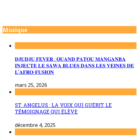
Musique
𝐃𝐉𝐔𝐃𝐉𝐔 𝐅𝐄𝐕𝐄𝐑 : 𝐐𝐔𝐀𝐍𝐃 𝐏𝐀𝐓𝐎𝐔 𝐌𝐀𝐍𝐆𝐀𝐍𝐁𝐀
𝐈𝐍𝐉𝐄𝐂𝐓𝐄 𝐋𝐄 𝐒𝐀𝐖𝐀 𝐁𝐋𝐔𝐄𝐒 𝐃𝐀𝐍𝐒 𝐋𝐄𝐒 𝐕𝐄𝐈𝐍𝐄𝐒 𝐃𝐄
𝐋’𝐀𝐅𝐑𝐎-𝐅𝐔𝐒𝐈𝐎𝐍
mars 25, 2026
ST. ANGELUS : LA VOIX QUI GUÉRIT, LE
TÉMOIGNAGE QUI ÉLÈVE
décembre 4, 2025