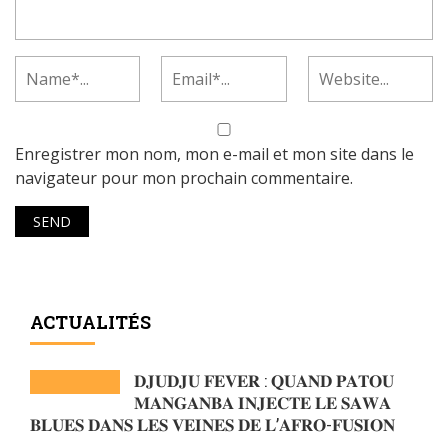
Enregistrer mon nom, mon e-mail et mon site dans le
navigateur pour mon prochain commentaire.
ACTUALITÉS
𝐃𝐉𝐔𝐃𝐉𝐔 𝐅𝐄𝐕𝐄𝐑 : 𝐐𝐔𝐀𝐍𝐃 𝐏𝐀𝐓𝐎𝐔
𝐌𝐀𝐍𝐆𝐀𝐍𝐁𝐀 𝐈𝐍𝐉𝐄𝐂𝐓𝐄 𝐋𝐄 𝐒𝐀𝐖𝐀
𝐁𝐋𝐔𝐄𝐒 𝐃𝐀𝐍𝐒 𝐋𝐄𝐒 𝐕𝐄𝐈𝐍𝐄𝐒 𝐃𝐄 𝐋’𝐀𝐅𝐑𝐎-𝐅𝐔𝐒𝐈𝐎𝐍