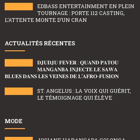
EDBASS ENTERTAINMENT EN PLEIN
TOURNAGE : PORTE 112 CASTING,
L’ATTENTE MONTE D’UN CRAN
ACTUALITÉS RÉCENTES
𝐃𝐉𝐔𝐃𝐉𝐔 𝐅𝐄𝐕𝐄𝐑 : 𝐐𝐔𝐀𝐍𝐃 𝐏𝐀𝐓𝐎𝐔
𝐌𝐀𝐍𝐆𝐀𝐍𝐁𝐀 𝐈𝐍𝐉𝐄𝐂𝐓𝐄 𝐋𝐄 𝐒𝐀𝐖𝐀
𝐁𝐋𝐔𝐄𝐒 𝐃𝐀𝐍𝐒 𝐋𝐄𝐒 𝐕𝐄𝐈𝐍𝐄𝐒 𝐃𝐄 𝐋’𝐀𝐅𝐑𝐎-𝐅𝐔𝐒𝐈𝐎𝐍
ST. ANGELUS : LA VOIX QUI GUÉRIT,
LE TÉMOIGNAGE QUI ÉLÈVE
MODE