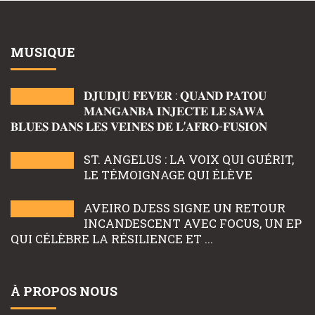
MUSIQUE
𝐃𝐉𝐔𝐃𝐉𝐔 𝐅𝐄𝐕𝐄𝐑 : 𝐐𝐔𝐀𝐍𝐃 𝐏𝐀𝐓𝐎𝐔
𝐌𝐀𝐍𝐆𝐀𝐍𝐁𝐀 𝐈𝐍𝐉𝐄𝐂𝐓𝐄 𝐋𝐄 𝐒𝐀𝐖𝐀
𝐁𝐋𝐔𝐄𝐒 𝐃𝐀𝐍𝐒 𝐋𝐄𝐒 𝐕𝐄𝐈𝐍𝐄𝐒 𝐃𝐄 𝐋’𝐀𝐅𝐑𝐎-𝐅𝐔𝐒𝐈𝐎𝐍
ST. ANGELUS : LA VOIX QUI GUÉRIT,
LE TÉMOIGNAGE QUI ÉLÈVE
AVEIRO DJESS SIGNE UN RETOUR
INCANDESCENT AVEC FOCUS, UN EP
QUI CÉLÈBRE LA RÉSILIENCE ET ...
À PROPOS NOUS