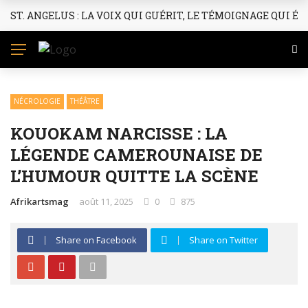
ST. ANGELUS : LA VOIX QUI GUÉRIT, LE TÉMOIGNAGE QUI ÉL
L’ACTU EN VIBES AFRICAINES
NÉCROLOGIE
THÉÂTRE
KOUOKAM NARCISSE : LA
LÉGENDE CAMEROUNAISE DE
L’HUMOUR QUITTE LA SCÈNE
Afrikartsmag
août 11, 2025
0
875
Share on Facebook
Share on Twitter