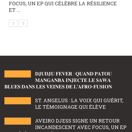
FOCUS, UN EP QUI CÉLÈBRE LA RÉSILIENCE
ET ...
𝐃𝐉𝐔𝐃𝐉𝐔 𝐅𝐄𝐕𝐄𝐑 : 𝐐𝐔𝐀𝐍𝐃 𝐏𝐀𝐓𝐎𝐔
𝐌𝐀𝐍𝐆𝐀𝐍𝐁𝐀 𝐈𝐍𝐉𝐄𝐂𝐓𝐄 𝐋𝐄 𝐒𝐀𝐖𝐀
𝐁𝐋𝐔𝐄𝐒 𝐃𝐀𝐍𝐒 𝐋𝐄𝐒 𝐕𝐄𝐈𝐍𝐄𝐒 𝐃𝐄 𝐋’𝐀𝐅𝐑𝐎-𝐅𝐔𝐒𝐈𝐎𝐍
ST. ANGELUS : LA VOIX QUI GUÉRIT,
LE TÉMOIGNAGE QUI ÉLÈVE
AVEIRO DJESS SIGNE UN RETOUR
INCANDESCENT AVEC FOCUS, UN EP