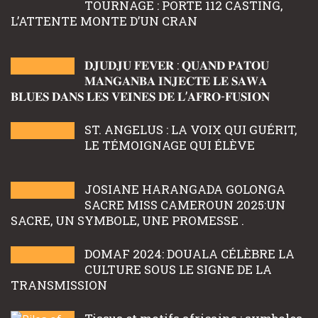
TOURNAGE : PORTE 112 CASTING,
L’ATTENTE MONTE D’UN CRAN
𝐃𝐉𝐔𝐃𝐉𝐔 𝐅𝐄𝐕𝐄𝐑 : 𝐐𝐔𝐀𝐍𝐃 𝐏𝐀𝐓𝐎𝐔
𝐌𝐀𝐍𝐆𝐀𝐍𝐁𝐀 𝐈𝐍𝐉𝐄𝐂𝐓𝐄 𝐋𝐄 𝐒𝐀𝐖𝐀
𝐁𝐋𝐔𝐄𝐒 𝐃𝐀𝐍𝐒 𝐋𝐄𝐒 𝐕𝐄𝐈𝐍𝐄𝐒 𝐃𝐄 𝐋’𝐀𝐅𝐑𝐎-𝐅𝐔𝐒𝐈𝐎𝐍
ST. ANGELUS : LA VOIX QUI GUÉRIT,
LE TÉMOIGNAGE QUI ÉLÈVE
JOSIANE HARANGADA GOLONGA
SACRE MISS CAMEROUN 2025:UN
SACRE, UN SYMBOLE, UNE PROMESSE .
DOMAF 2024: DOUALA CÉLÈBRE LA
CULTURE SOUS LE SIGNE DE LA
TRANSMISSION