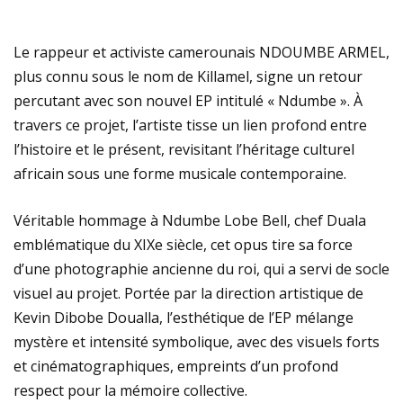
PRESSE VIBRANTE DE VISION ET D’AMBITION
Le rappeur et activiste camerounais NDOUMBE ARMEL,
ARSÈNE ATEBA : QUAND L’EXCELLENCE
plus connu sous le nom de Killamel, signe un retour
percutant avec son nouvel EP intitulé « Ndumbe ». À
ACADÉMIQUE RENCONTRE LE FEU DE LA DANSE
travers ce projet, l’artiste tisse un lien profond entre
ARNOLD FOKAM DÉVOILE LE CHANT DES
l’histoire et le présent, revisitant l’héritage culturel
africain sous une forme musicale contemporaine.
INVISIBLES : UNE ÉCOLOGIE INTIME À DOUALA
Véritable hommage à Ndumbe Lobe Bell, chef Duala
ARNO BOUJIKA, L’ARTISAN DU SAVOIR LIBRE
emblématique du XIXe siècle, cet opus tire sa force
AFRICAIN
d’une photographie ancienne du roi, qui a servi de socle
visuel au projet. Portée par la direction artistique de
JOSEY DÉVOILE « LE MONDE EST À NOUS » : UN CLIP
Kevin Dibobe Doualla, l’esthétique de l’EP mélange
mystère et intensité symbolique, avec des visuels forts
INTIMISTE QUI MET EN LUMIÈRE SON MARI DIÉ.
et cinématographiques, empreints d’un profond
AVANT-PREMIÈRE À PARIS : BEHIND THE SILENCE,
respect pour la mémoire collective.