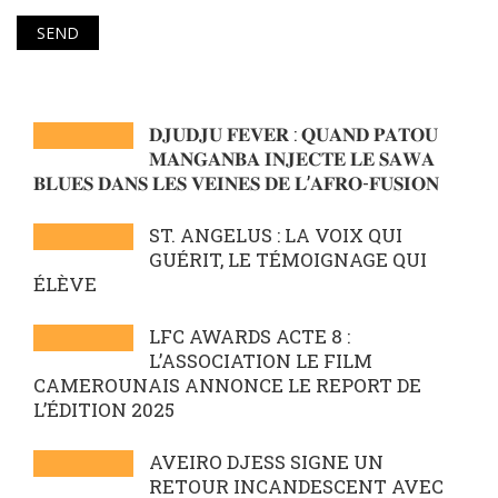
𝐃𝐉𝐔𝐃𝐉𝐔 𝐅𝐄𝐕𝐄𝐑 : 𝐐𝐔𝐀𝐍𝐃 𝐏𝐀𝐓𝐎𝐔
𝐌𝐀𝐍𝐆𝐀𝐍𝐁𝐀 𝐈𝐍𝐉𝐄𝐂𝐓𝐄 𝐋𝐄 𝐒𝐀𝐖𝐀
𝐁𝐋𝐔𝐄𝐒 𝐃𝐀𝐍𝐒 𝐋𝐄𝐒 𝐕𝐄𝐈𝐍𝐄𝐒 𝐃𝐄 𝐋’𝐀𝐅𝐑𝐎-𝐅𝐔𝐒𝐈𝐎𝐍
ST. ANGELUS : LA VOIX QUI
GUÉRIT, LE TÉMOIGNAGE QUI
ÉLÈVE
LFC AWARDS ACTE 8 :
L’ASSOCIATION LE FILM
CAMEROUNAIS ANNONCE LE REPORT DE
L’ÉDITION 2025
AVEIRO DJESS SIGNE UN
RETOUR INCANDESCENT AVEC