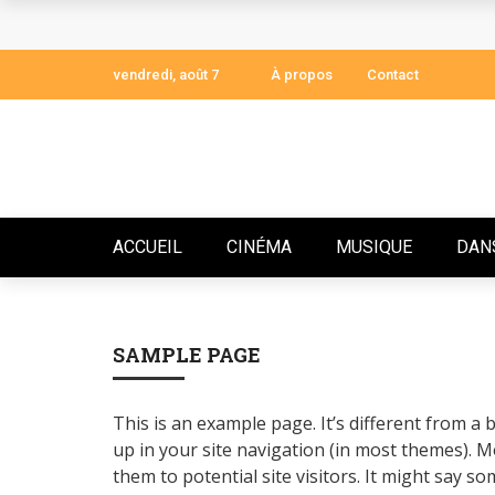
ST. ANGELUS : LA VOIX QUI GUÉRIT, LE T
LFC AWARDS ACTE 8 : L’ASSOCIATION LE 
vendredi, août 7
À propos
Contact
AVEIRO DJESS SIGNE UN RETOUR INCANDE
DOMAF 2025 : DOUALA S’EMBRASE POUR L
ARSÈNE ATEBA : QUAND L’EXCELLENCE A
ACCUEIL
CINÉMA
MUSIQUE
DAN
ARNOLD FOKAM DÉVOILE LE CHANT DES IN
ARNO BOUJIKA, L’ARTISAN DU SAVOIR LI
SAMPLE PAGE
JOSEY DÉVOILE « LE MONDE EST À NOUS »
This is an example page. It’s different from a 
AVANT-PREMIÈRE À PARIS : BEHIND THE 
up in your site navigation (in most themes). 
them to potential site visitors. It might say som