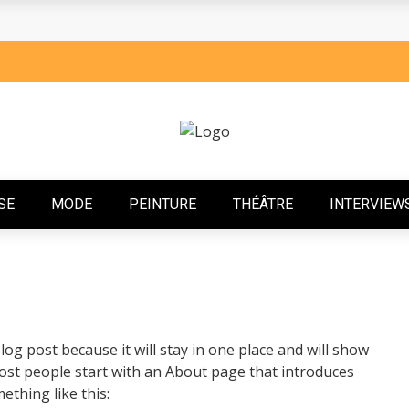
ÉMOIGNAGE QUI ÉLÈVE
FILM CAMEROUNAIS ANNONCE LE REPORT DE L’ÉDITION 2025
SCENT AVEC FOCUS, UN EP QUI CÉLÈBRE LA RÉSILIENCE ET L
A 14ᵉ ÉDITION: RETOUR SUR UNE CONFÉRENCE DE PRESSE VIB
CADÉMIQUE RENCONTRE LE FEU DE LA DANSE
SE
MODE
PEINTURE
THÉÂTRE
INTERVIEWS
VISIBLES : UNE ÉCOLOGIE INTIME À DOUALA
BRE AFRICAIN
 : UN CLIP INTIMISTE QUI MET EN LUMIÈRE SON MARI DIÉ.
blog post because it will stay in one place and will show
SILENCE, LE NOUVEAU DRAME DE YANNICK BANDOLO
Most people start with an About page that introduces
ething like this: