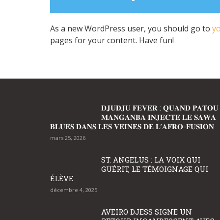
As a new WordPress user, you should go to
y
pages for your content. Have fun!
𝐃𝐉𝐔𝐃𝐉𝐔 𝐅𝐄𝐕𝐄𝐑 : 𝐐𝐔𝐀𝐍𝐃 𝐏𝐀𝐓𝐎𝐔
𝐌𝐀𝐍𝐆𝐀𝐍𝐁𝐀 𝐈𝐍𝐉𝐄𝐂𝐓𝐄 𝐋𝐄 𝐒𝐀𝐖𝐀
𝐁𝐋𝐔𝐄𝐒 𝐃𝐀𝐍𝐒 𝐋𝐄𝐒 𝐕𝐄𝐈𝐍𝐄𝐒 𝐃𝐄 𝐋’𝐀𝐅𝐑𝐎-𝐅𝐔𝐒𝐈𝐎𝐍
mars 25, 2026
ST. ANGELUS : LA VOIX QUI
GUÉRIT, LE TÉMOIGNAGE QUI
ÉLÈVE
décembre 4, 2025
AVEIRO DJESS SIGNE UN