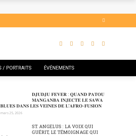
’AMBITION
RANTE DE VISION ET D’AMBITION
 / PORTRAITS
ÉVÉNEMENTS
𝐃𝐉𝐔𝐃𝐉𝐔 𝐅𝐄𝐕𝐄𝐑 : 𝐐𝐔𝐀𝐍𝐃 𝐏𝐀𝐓𝐎𝐔
𝐌𝐀𝐍𝐆𝐀𝐍𝐁𝐀 𝐈𝐍𝐉𝐄𝐂𝐓𝐄 𝐋𝐄 𝐒𝐀𝐖𝐀
𝐁𝐋𝐔𝐄𝐒 𝐃𝐀𝐍𝐒 𝐋𝐄𝐒 𝐕𝐄𝐈𝐍𝐄𝐒 𝐃𝐄 𝐋’𝐀𝐅𝐑𝐎-𝐅𝐔𝐒𝐈𝐎𝐍
mars 25, 2026
ST. ANGELUS : LA VOIX QUI
GUÉRIT, LE TÉMOIGNAGE QUI