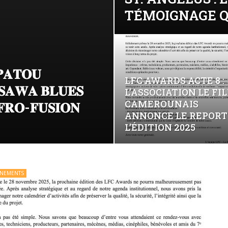
TÉMOIGNAGE Q
𝐏𝐀𝐓𝐎𝐔
LFC AWARDS ACTE 8 :
𝐒𝐀𝐖𝐀 𝐁𝐋𝐔𝐄𝐒
L’ASSOCIATION LE FI
CAMEROUNAIS
𝐅𝐑𝐎-𝐅𝐔𝐒𝐈𝐎𝐍
ANNONCE LE REPORT
L’ÉDITION 2025
ÉNEMENTS