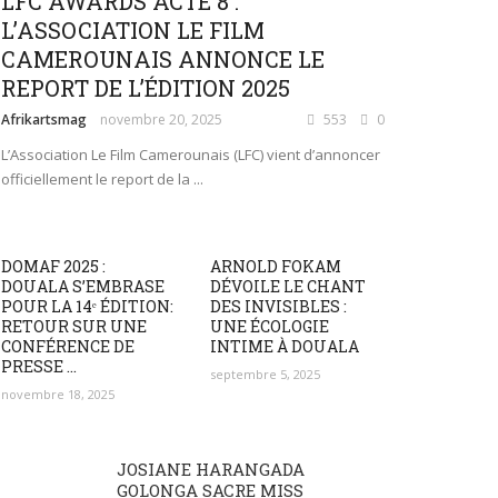
LFC AWARDS ACTE 8 :
L’ASSOCIATION LE FILM
CAMEROUNAIS ANNONCE LE
REPORT DE L’ÉDITION 2025
Afrikartsmag
novembre 20, 2025
553
0
L’Association Le Film Camerounais (LFC) vient d’annoncer
officiellement le report de la ...
DOMAF 2025 :
ARNOLD FOKAM
DOUALA S’EMBRASE
DÉVOILE LE CHANT
POUR LA 14ᵉ ÉDITION:
DES INVISIBLES :
RETOUR SUR UNE
UNE ÉCOLOGIE
CONFÉRENCE DE
INTIME À DOUALA
PRESSE ...
septembre 5, 2025
novembre 18, 2025
JOSIANE HARANGADA
GOLONGA SACRE MISS