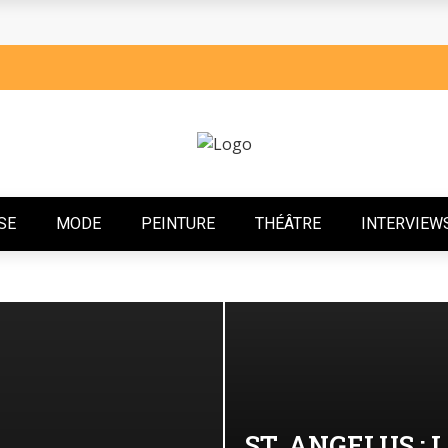
ÉMOIGNAGE QUI ÉLÈVE
FILM CAMEROUNAIS ANNONCE LE REPORT DE L’ÉDITION 2025
SCENT AVEC FOCUS, UN EP QUI CÉLÈBRE LA RÉSILIENCE ET L
A 14ᵉ ÉDITION: RETOUR SUR UNE CONFÉRENCE DE PRESSE VIB
CADÉMIQUE RENCONTRE LE FEU DE LA DANSE
SE
MODE
PEINTURE
THÉÂTRE
INTERVIEWS
VISIBLES : UNE ÉCOLOGIE INTIME À DOUALA
BRE AFRICAIN
 : UN CLIP INTIMISTE QUI MET EN LUMIÈRE SON MARI DIÉ.
SILENCE, LE NOUVEAU DRAME DE YANNICK BANDOLO
ST. ANGELUS : 