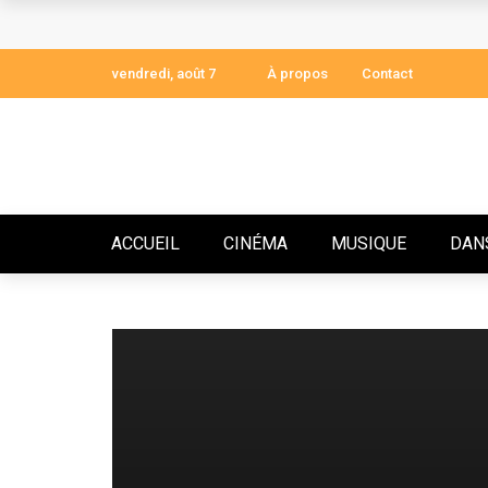
ST. ANGELUS : LA VOIX QUI GUÉRIT, LE T
LFC AWARDS ACTE 8 : L’ASSOCIATION LE 
vendredi, août 7
À propos
Contact
AVEIRO DJESS SIGNE UN RETOUR INCANDE
DOMAF 2025 : DOUALA S’EMBRASE POUR L
ARSÈNE ATEBA : QUAND L’EXCELLENCE A
ACCUEIL
CINÉMA
MUSIQUE
DAN
ARNOLD FOKAM DÉVOILE LE CHANT DES IN
ARNO BOUJIKA, L’ARTISAN DU SAVOIR LI
JOSEY DÉVOILE « LE MONDE EST À NOUS »
AVANT-PREMIÈRE À PARIS : BEHIND THE 