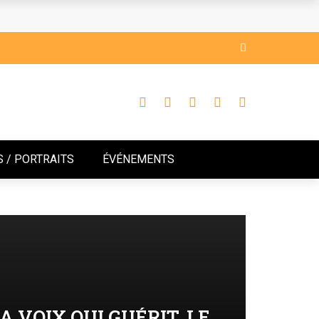
’AMBITION
RANTE DE VISION ET D’AMBITION
 / PORTRAITS
ÉVÉNEMENTS
LA VOIX QUI GUÉRIT, LE