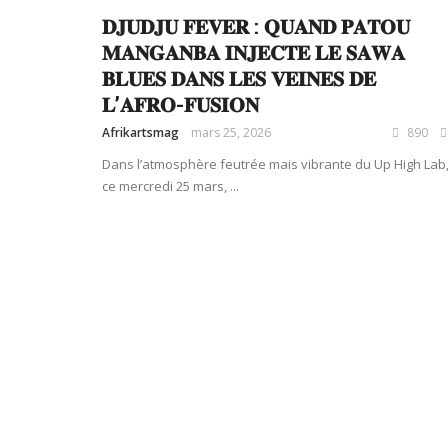
𝐃𝐉𝐔𝐃𝐉𝐔 𝐅𝐄𝐕𝐄𝐑 : 𝐐𝐔𝐀𝐍𝐃 𝐏𝐀𝐓𝐎𝐔
𝐌𝐀𝐍𝐆𝐀𝐍𝐁𝐀 𝐈𝐍𝐉𝐄𝐂𝐓𝐄 𝐋𝐄 𝐒𝐀𝐖𝐀
𝐁𝐋𝐔𝐄𝐒 𝐃𝐀𝐍𝐒 𝐋𝐄𝐒 𝐕𝐄𝐈𝐍𝐄𝐒 𝐃𝐄
𝐋’𝐀𝐅𝐑𝐎-𝐅𝐔𝐒𝐈𝐎𝐍
Afrikartsmag
mars 25, 2026
890
Dans l’atmosphère feutrée mais vibrante du Up High Lab
ce mercredi 25 mars, ...