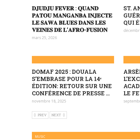
𝐃𝐉𝐔𝐃𝐉𝐔 𝐅𝐄𝐕𝐄𝐑 : 𝐐𝐔𝐀𝐍𝐃
ST. A
𝐏𝐀𝐓𝐎𝐔 𝐌𝐀𝐍𝐆𝐀𝐍𝐁𝐀 𝐈𝐍𝐉𝐄𝐂𝐓𝐄
GUÉR
𝐋𝐄 𝐒𝐀𝐖𝐀 𝐁𝐋𝐔𝐄𝐒 𝐃𝐀𝐍𝐒 𝐋𝐄𝐒
QUI 
𝐕𝐄𝐈𝐍𝐄𝐒 𝐃𝐄 𝐋’𝐀𝐅𝐑𝐎-𝐅𝐔𝐒𝐈𝐎𝐍
décembre
mars 25, 2026
DOMAF 2025 : DOUALA
ARSÈ
S’EMBRASE POUR LA 14ᵉ
L’EX
ÉDITION: RETOUR SUR UNE
ACAD
CONFÉRENCE DE PRESSE ...
LE FE
novembre 18, 2025
septembr
PREV
NEXT
MUSIC