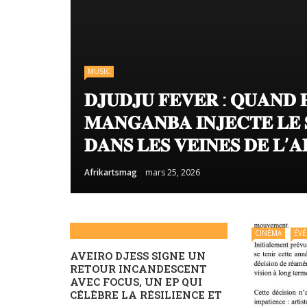
MUSIC
𝐃𝐉𝐔𝐃𝐉𝐔 𝐅𝐄𝐕𝐄𝐑 : 𝐐𝐔𝐀𝐍𝐃 
𝐌𝐀𝐍𝐆𝐀𝐍𝐁𝐀 𝐈𝐍𝐉𝐄𝐂𝐓𝐄 𝐋𝐄 
𝐃𝐀𝐍𝐒 𝐋𝐄𝐒 𝐕𝐄𝐈𝐍𝐄𝐒 𝐃𝐄 𝐋’𝐀
Afrikartsmag
mars 25, 2026
CINÉMA
ÉV
AVEIRO DJESS SIGNE UN
RETOUR INCANDESCENT
AVEC FOCUS, UN EP QUI
CÉLÈBRE LA RÉSILIENCE ET