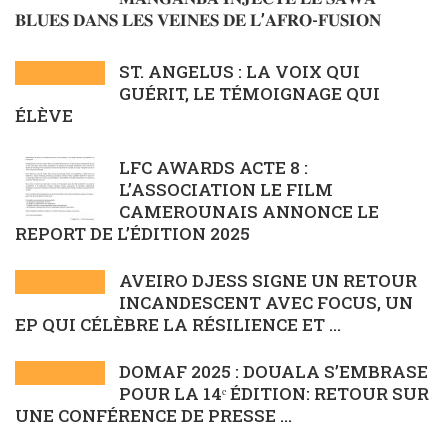
𝐁𝐋𝐔𝐄𝐒 𝐃𝐀𝐍𝐒 𝐋𝐄𝐒 𝐕𝐄𝐈𝐍𝐄𝐒 𝐃𝐄 𝐋’𝐀𝐅𝐑𝐎-𝐅𝐔𝐒𝐈𝐎𝐍
ST. ANGELUS : LA VOIX QUI
GUÉRIT, LE TÉMOIGNAGE QUI
ÉLÈVE
LFC AWARDS ACTE 8 :
L’ASSOCIATION LE FILM
CAMEROUNAIS ANNONCE LE
REPORT DE L’ÉDITION 2025
AVEIRO DJESS SIGNE UN RETOUR
INCANDESCENT AVEC FOCUS, UN
EP QUI CÉLÈBRE LA RÉSILIENCE ET ...
DOMAF 2025 : DOUALA S’EMBRASE
POUR LA 14ᵉ ÉDITION: RETOUR SUR
UNE CONFÉRENCE DE PRESSE ...