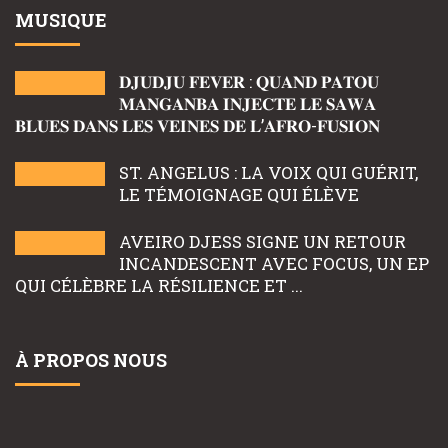
MUSIQUE
𝐃𝐉𝐔𝐃𝐉𝐔 𝐅𝐄𝐕𝐄𝐑 : 𝐐𝐔𝐀𝐍𝐃 𝐏𝐀𝐓𝐎𝐔
𝐌𝐀𝐍𝐆𝐀𝐍𝐁𝐀 𝐈𝐍𝐉𝐄𝐂𝐓𝐄 𝐋𝐄 𝐒𝐀𝐖𝐀
𝐁𝐋𝐔𝐄𝐒 𝐃𝐀𝐍𝐒 𝐋𝐄𝐒 𝐕𝐄𝐈𝐍𝐄𝐒 𝐃𝐄 𝐋’𝐀𝐅𝐑𝐎-𝐅𝐔𝐒𝐈𝐎𝐍
ST. ANGELUS : LA VOIX QUI GUÉRIT,
LE TÉMOIGNAGE QUI ÉLÈVE
AVEIRO DJESS SIGNE UN RETOUR
INCANDESCENT AVEC FOCUS, UN EP
QUI CÉLÈBRE LA RÉSILIENCE ET ...
À PROPOS NOUS