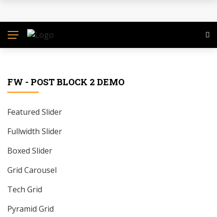
ST. ANGELUS : LA VOIX QUI GUÉRIT, LE TÉMOIGNAGE
QUI ÉLÈVE
LFC AWARDS ACTE 8 : L’ASSOCIATION LE FILM
CAMEROUNAIS ANNONCE LE REPORT DE L’ÉDITION
FW - POST BLOCK 2 DEMO
2025
Featured Slider
AVEIRO DJESS SIGNE UN RETOUR INCANDESCENT
Fullwidth Slider
AVEC FOCUS, UN EP QUI CÉLÈBRE LA RÉSILIENCE ET
Boxed Slider
L’AMBITION
Grid Carousel
DOMAF 2025 : DOUALA S’EMBRASE POUR LA 14ᵉ
Tech Grid
ÉDITION: RETOUR SUR UNE CONFÉRENCE DE
Pyramid Grid