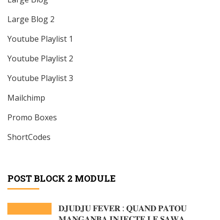
Large Blog 2
Youtube Playlist 1
Youtube Playlist 2
Youtube Playlist 3
Mailchimp
Promo Boxes
ShortCodes
POST BLOCK 2 MODULE
𝐃𝐉𝐔𝐃𝐉𝐔 𝐅𝐄𝐕𝐄𝐑 : 𝐐𝐔𝐀𝐍𝐃 𝐏𝐀𝐓𝐎𝐔
𝐌𝐀𝐍𝐆𝐀𝐍𝐁𝐀 𝐈𝐍𝐉𝐄𝐂𝐓𝐄 𝐋𝐄 𝐒𝐀𝐖𝐀