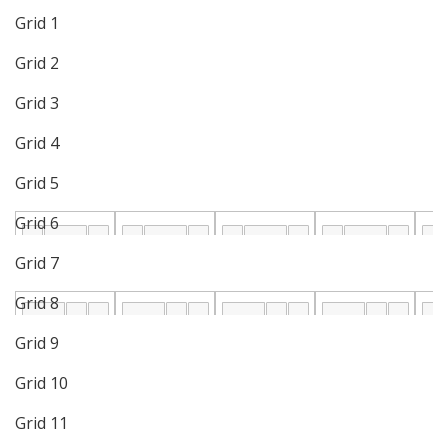
Grid 1
PRESSE VIBRANTE DE VISION ET D’AMBITION
Grid 2
ARSÈNE ATEBA : QUAND L’EXCELLENCE
Grid 3
ACADÉMIQUE RENCONTRE LE FEU DE LA DANSE
Grid 4
ARNOLD FOKAM DÉVOILE LE CHANT DES
Grid 5
INVISIBLES : UNE ÉCOLOGIE INTIME À DOUALA
Grid 6
ARNO BOUJIKA, L’ARTISAN DU SAVOIR LIBRE
Grid 7
AFRICAIN
Grid 8
JOSEY DÉVOILE « LE MONDE EST À NOUS » : UN CLIP
Grid 9
Grid 10
INTIMISTE QUI MET EN LUMIÈRE SON MARI DIÉ.
Grid 11
AVANT-PREMIÈRE À PARIS : BEHIND THE SILENCE,