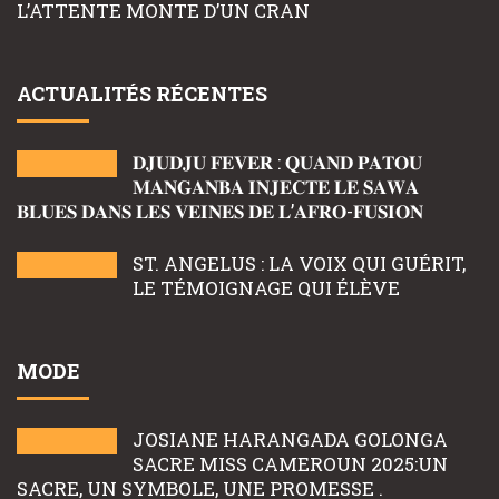
L’ATTENTE MONTE D’UN CRAN
ACTUALITÉS RÉCENTES
𝐃𝐉𝐔𝐃𝐉𝐔 𝐅𝐄𝐕𝐄𝐑 : 𝐐𝐔𝐀𝐍𝐃 𝐏𝐀𝐓𝐎𝐔
𝐌𝐀𝐍𝐆𝐀𝐍𝐁𝐀 𝐈𝐍𝐉𝐄𝐂𝐓𝐄 𝐋𝐄 𝐒𝐀𝐖𝐀
𝐁𝐋𝐔𝐄𝐒 𝐃𝐀𝐍𝐒 𝐋𝐄𝐒 𝐕𝐄𝐈𝐍𝐄𝐒 𝐃𝐄 𝐋’𝐀𝐅𝐑𝐎-𝐅𝐔𝐒𝐈𝐎𝐍
ST. ANGELUS : LA VOIX QUI GUÉRIT,
LE TÉMOIGNAGE QUI ÉLÈVE
MODE
JOSIANE HARANGADA GOLONGA
SACRE MISS CAMEROUN 2025:UN
SACRE, UN SYMBOLE, UNE PROMESSE .